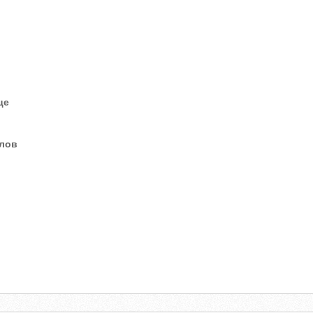
це
елов