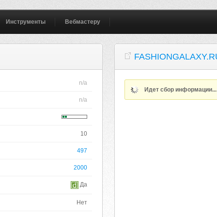
Инструменты
Вебмастеру
FASHIONGALAXY.R
n/a
Идет сбор информации..
n/a
10
497
2000
Да
Нет