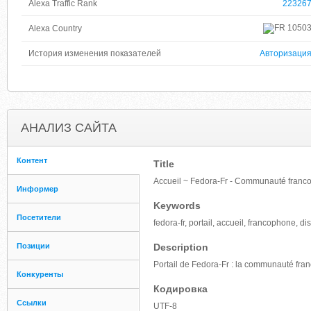
Alexa Traffic Rank
22326
1050
Alexa Country
История изменения показателей
Авторизаци
АНАЛИЗ САЙТА
Контент
Title
Accueil ~ Fedora-Fr - Communauté franc
Информер
Keywords
Посетители
fedora-fr, portail, accueil, francophone, dis
Позиции
Description
Portail de Fedora-Fr : la communauté fran
Конкуренты
Кодировка
Ссылки
UTF-8