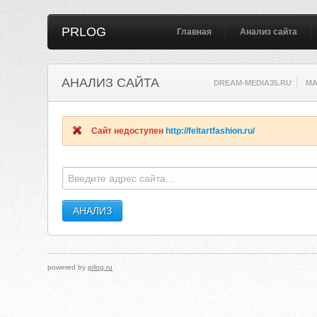
PRLOG
Главная
Анализ сайта
АНАЛИЗ САЙТА
DREAM-MEDIA35.RU
MA
Сайт недоступен
http://feltartfashion.ru/
powered by
prlog.ru