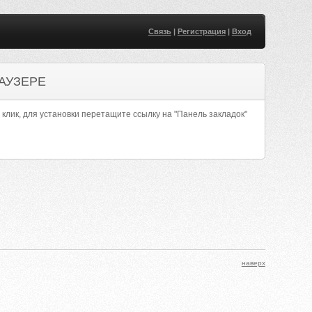
Связь
|
Регистрация
|
Вход
АУЗЕРЕ
 клик, для установки перетащите ссылку на "Панель закладок"
наверх