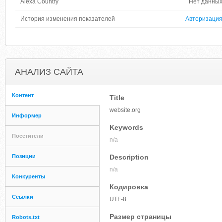
Alexa Country
Нет данны
История изменения показателей
Авторизаци
АНАЛИЗ САЙТА
Контент
Title
website.org
Информер
Keywords
Посетители
n/a
Позиции
Description
n/a
Конкуренты
Кодировка
Ссылки
UTF-8
Размер страницы
Robots.txt