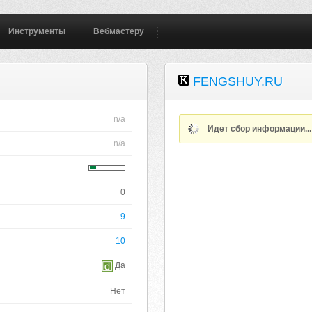
Инструменты
Вебмастеру
FENGSHUY.RU
n/a
Идет сбор информации..
n/a
0
9
10
Да
Нет