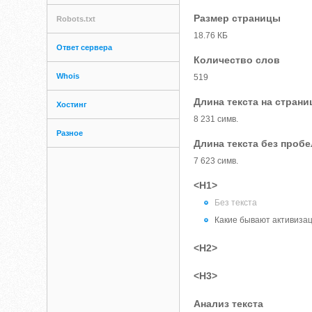
Размер страницы
Robots.txt
18.76 КБ
Ответ сервера
Количество слов
Whois
519
Длина текста на страни
Хостинг
8 231 симв.
Разное
Длина текста без проб
7 623 симв.
<H1>
Без текста
Какие бывают активиза
<H2>
<H3>
Анализ текста