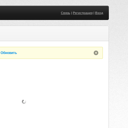
Связь
|
Регистрация
|
Вход
.
Обновить