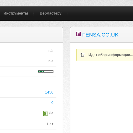
Инструменты
Вебмастеру
FENSA.CO.UK
n/a
Идет сбор информации..
n/a
1450
0
Да
Нет