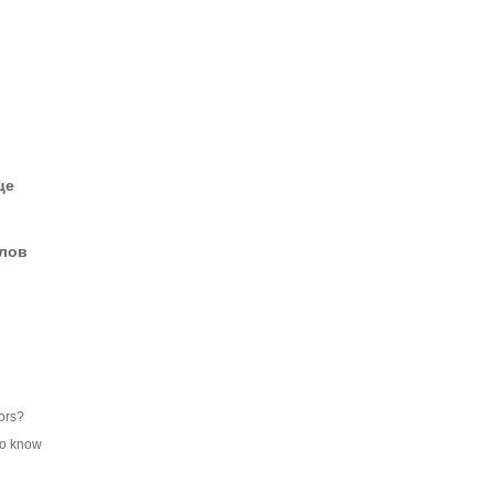
це
елов
ors?
to know