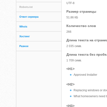
UTF-8
Robots.txt
Размер страницы
Ответ сервера
51.86 КБ
Количество слов
Whois
266
Хостинг
Длина текста на страни
2 035 симв.
Разное
Длина текста без проб
1 709 симв.
<H1>
Approved Installer
<H2>
Replacing windows or do
What homeowners need 
<H3>