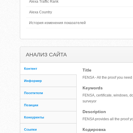
Alexa Traffic Rank
Alexa Country
История изменения показателей
АНАЛИЗ САЙТА
Контент
Title
FENSA - All the proof you need
Информер
Keywords
Посетители
FENSA, certificate, windows, do
surveyor
Позиции
Description
Конкуренты
FENSA provides all the proof y
Кодировка
Ссылки