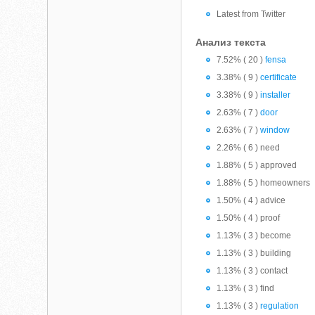
Latest from Twitter
Анализ текста
7.52% ( 20 )
fensa
3.38% ( 9 )
certificate
3.38% ( 9 )
installer
2.63% ( 7 )
door
2.63% ( 7 )
window
2.26% ( 6 ) need
1.88% ( 5 ) approved
1.88% ( 5 ) homeowners
1.50% ( 4 ) advice
1.50% ( 4 ) proof
1.13% ( 3 ) become
1.13% ( 3 ) building
1.13% ( 3 ) contact
1.13% ( 3 ) find
1.13% ( 3 )
regulation