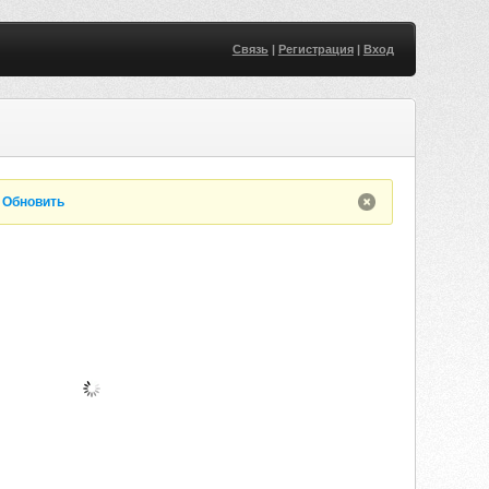
Связь
|
Регистрация
|
Вход
.
Обновить