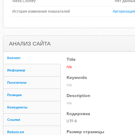
Alexa Country
Нет данны
История изменения показателей
Авторизаци
АНАЛИЗ САЙТА
Контент
Title
n/a
Информер
Keywords
Посетители
n/a
Позиции
Description
n/a
Конкуренты
Кодировка
Ссылки
UTF-8
Размер страницы
Robots.txt