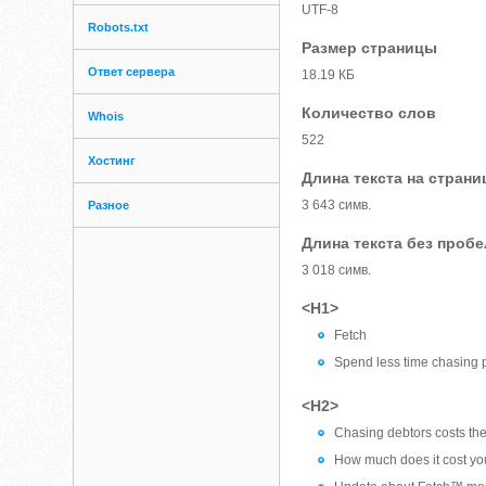
UTF-8
Robots.txt
Размер страницы
Ответ сервера
18.19 КБ
Количество слов
Whois
522
Хостинг
Длина текста на страни
3 643 симв.
Разное
Длина текста без проб
3 018 симв.
<H1>
Fetch
Spend less time chasing 
<H2>
Chasing debtors costs th
How much does it cost y