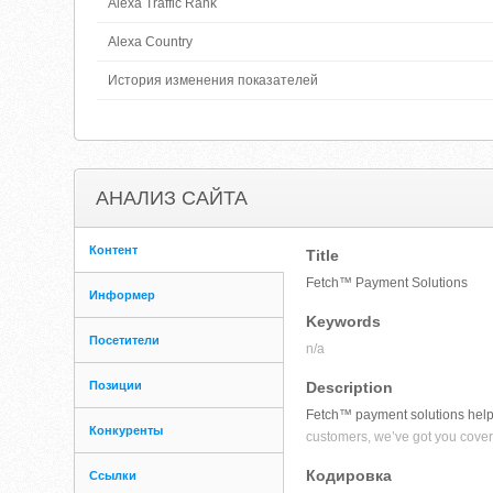
Alexa Traffic Rank
Alexa Country
История изменения показателей
АНАЛИЗ САЙТА
Контент
Title
Fetch™ Payment Solutions
Информер
Keywords
Посетители
n/a
Позиции
Description
Fetch™ payment solutions help K
Конкуренты
customers, we’ve got you covere
Кодировка
Ссылки