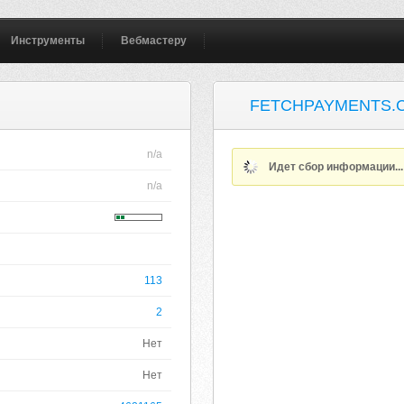
Инструменты
Вебмастеру
FETCHPAYMENTS.
n/a
Идет сбор информации..
n/a
113
2
Нет
Нет