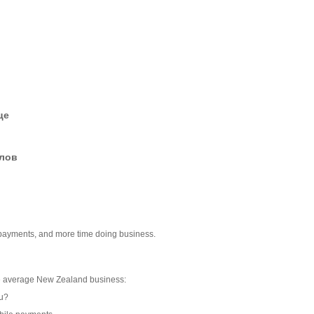
це
елов
payments, and more time doing business.
e average New Zealand business:
ou?