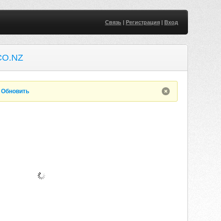
Связь
|
Регистрация
|
Вход
CO.NZ
.
Обновить