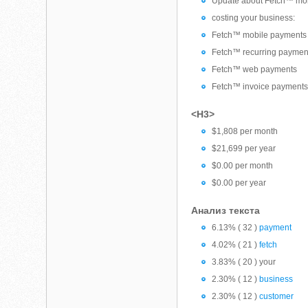
Update about Fetch™ mo
costing your business:
Fetch™ mobile payments
Fetch™ recurring paymen
Fetch™ web payments
Fetch™ invoice payment
<H3>
$1,808 per month
$21,699 per year
$0.00 per month
$0.00 per year
Анализ текста
6.13% ( 32 )
payment
4.02% ( 21 )
fetch
3.83% ( 20 ) your
2.30% ( 12 )
business
2.30% ( 12 )
customer