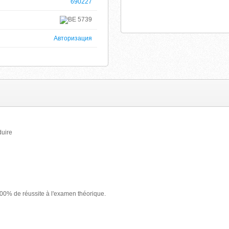
690227
5739
Авторизация
duire
100% de réussite à l'examen théorique.