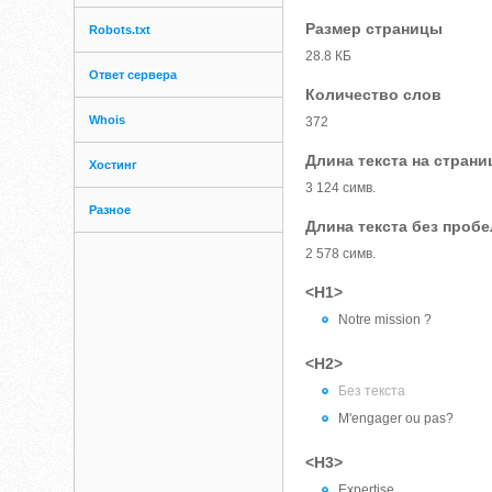
Размер страницы
Robots.txt
28.8 КБ
Ответ сервера
Количество слов
Whois
372
Длина текста на страни
Хостинг
3 124 симв.
Разное
Длина текста без проб
2 578 симв.
<H1>
Notre mission ?
<H2>
Без текста
M'engager ou pas?
<H3>
Expertise