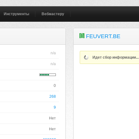
Инструменты
Вебмастеру
FEUVERT.BE
n/a
Идет сбор информации..
n/a
0
268
9
Нет
Нет