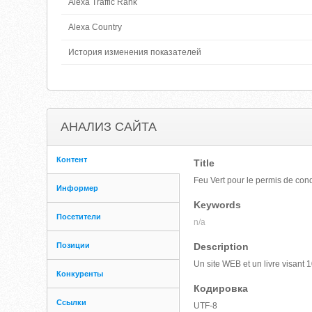
Alexa Traffic Rank
Alexa Country
История изменения показателей
АНАЛИЗ САЙТА
Контент
Title
Feu Vert pour le permis de con
Информер
Keywords
Посетители
n/a
Позиции
Description
Un site WEB et un livre visant 
Конкуренты
Кодировка
Ссылки
UTF-8