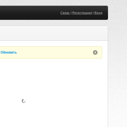
Связь
|
Регистрация
|
Вход
.
Обновить