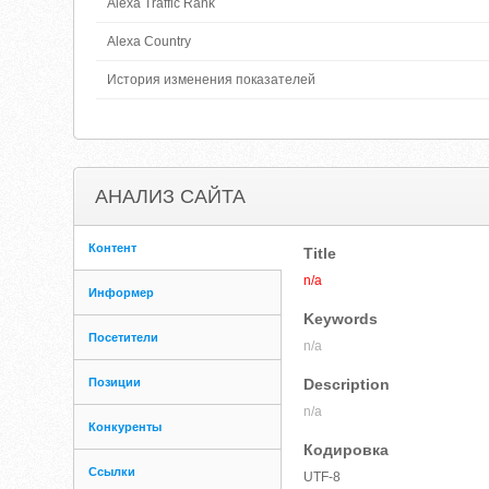
Alexa Traffic Rank
Alexa Country
История изменения показателей
АНАЛИЗ САЙТА
Контент
Title
n/a
Информер
Keywords
Посетители
n/a
Позиции
Description
n/a
Конкуренты
Кодировка
Ссылки
UTF-8