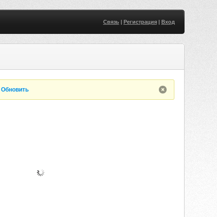
Связь
|
Регистрация
|
Вход
.
Обновить