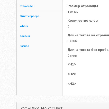
Размер страницы
Robots.txt
1.06 КБ
Ответ сервера
Количество слов
Whois
0
Длина текста на страни
Хостинг
0 симв.
Разное
Длина текста без проб
0 симв.
<H1>
<H2>
<H3>
ССЫЛКА НА ОТЧЕТ