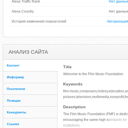
Alexa Traffic Rank
Нет данны
Alexa Country
Нет данны
История изменения показателей
Авторизаци
АНАЛИЗ САЙТА
Контент
Title
Welcome to the Film Music Foundation
Информер
Keywords
Посетители
film-music,composers,history,education,art
pictures,television,multimedia,nonprofit,f
Позиции
Description
Конкуренты
The Film Music Foundation (FMF) is dedica
encouraging the same high s
tandards for
Ссылки
institutions.