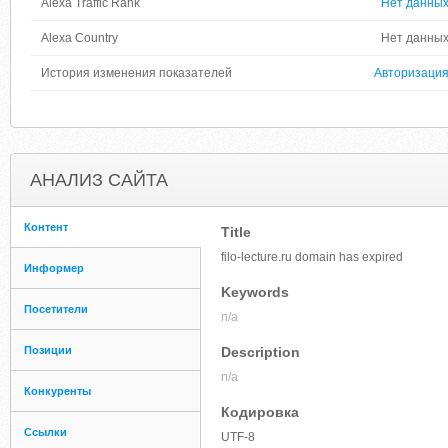
Alexa Traffic Rank
Нет данны
Alexa Country
Нет данны
История изменения показателей
Авторизаци
АНАЛИЗ САЙТА
Контент
Title
filo-lecture.ru domain has expired
Информер
Keywords
Посетители
n/a
Позиции
Description
n/a
Конкуренты
Кодировка
Ссылки
UTF-8