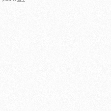
powered by
prlog.ru