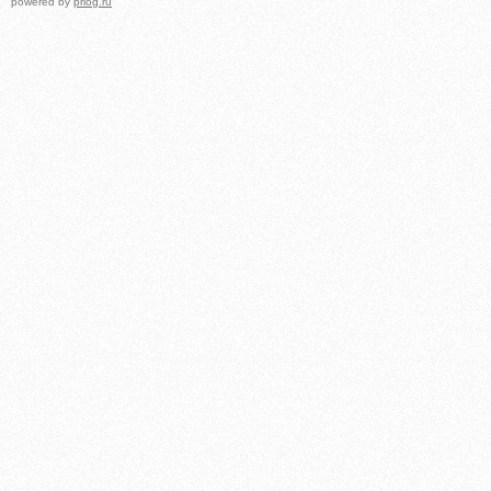
powered by
prlog.ru