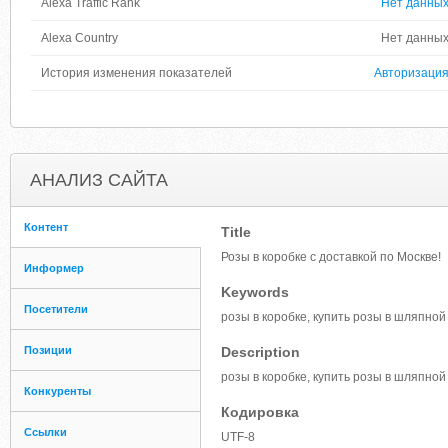
Alexa Traffic Rank
Нет данны
Alexa Country
Нет данны
История изменения показателей
Авторизаци
АНАЛИЗ САЙТА
Контент
Title
Розы в коробке с доставкой по Москве!
Информер
Keywords
Посетители
розы в коробке, купить розы в шляпной
Позиции
Description
розы в коробке, купить розы в шляпной
Конкуренты
Кодировка
Ссылки
UTF-8