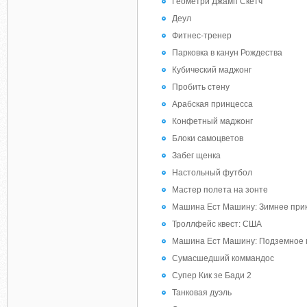
Геометри Джамп Скетч
Деул
Фитнес-тренер
Парковка в канун Рождества
Кубический маджонг
Пробить стену
Арабская принцесса
Конфетный маджонг
Блоки самоцветов
Забег щенка
Настольный футбол
Мастер полета на зонте
Машина Ест Машину: Зимнее при
Троллфейс квест: США
Машина Ест Машину: Подземное 
Сумасшедший коммандос
Супер Кик зе Бади 2
Танковая дуэль