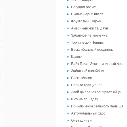
Тетра загадки
Бегущая овечка
Скачки Дерби Квест
Фруктовый Судоку
Американский тачдаун
Забавное лечение уха
Тропический Теннис
Баскетбольный поединок
Шашки
Байк Триал Экстремальный лес
Забавный волейбол
Баскетболио
Парк аттракционов
Злой цыпленок собирает яйца
Шоу на лошадях
Приключение зеленого малыша
Автомобильный хаос
Онет коннект