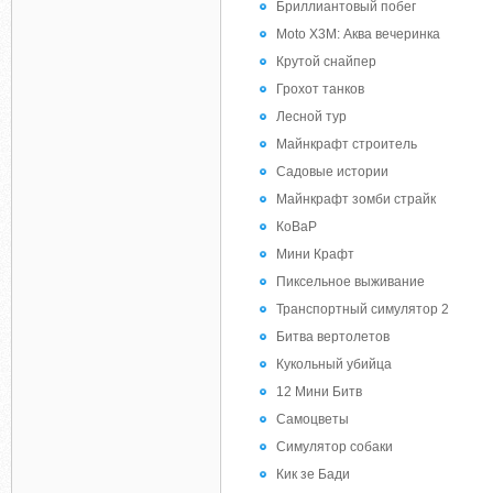
Бриллиантовый побег
Moto X3M: Аква вечеринка
Крутой снайпер
Грохот танков
Лесной тур
Майнкрафт строитель
Садовые истории
Майнкрафт зомби страйк
КоВаР
Мини Крафт
Пиксельное выживание
Транспортный симулятор 2
Битва вертолетов
Кукольный убийца
12 Мини Битв
Самоцветы
Симулятор собаки
Кик зе Бади