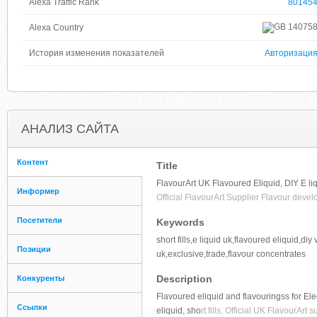
Alexa Traffic Rank
80145
14075
Alexa Country
История изменения показателей
Авторизаци
АНАЛИЗ САЙТА
Контент
Title
FlavourArt UK Flavoured Eliquid, DIY E liqu
Информер
Official FlavourArt Supplier Flavour devel
Посетители
Keywords
short fills,e liquid uk,flavoured eliquid,di
Позиции
uk,exclusive,trade,flavour concentrates
Description
Конкуренты
Flavoured eliquid and flavouringss for Elec
Ссылки
eliquid, sho
rt fills. Official UK FlavourArt