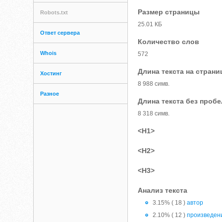
Размер страницы
Robots.txt
25.01 КБ
Ответ сервера
Количество слов
Whois
572
Длина текста на страни
Хостинг
8 988 симв.
Разное
Длина текста без проб
8 318 симв.
<H1>
<H2>
<H3>
Анализ текста
3.15% ( 18 )
автор
2.10% ( 12 )
произведен