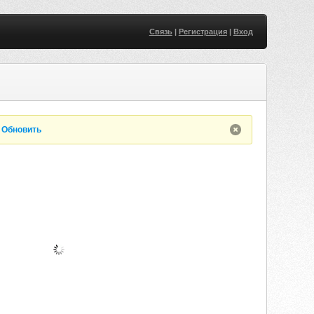
Связь
|
Регистрация
|
Вход
.
Обновить