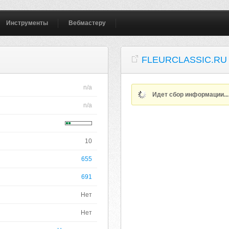
Инструменты
Вебмастеру
FLEURCLASSIC.RU
n/a
Идет сбор информации..
n/a
10
655
691
Нет
Нет