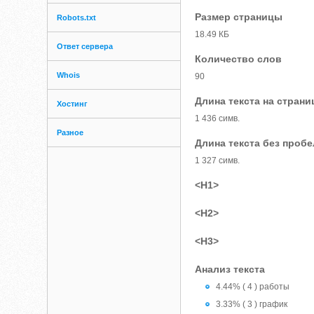
Размер страницы
Robots.txt
18.49 КБ
Ответ сервера
Количество слов
Whois
90
Длина текста на страни
Хостинг
1 436 симв.
Разное
Длина текста без проб
1 327 симв.
<H1>
<H2>
<H3>
Анализ текста
4.44% ( 4 ) работы
3.33% ( 3 ) график