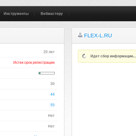
Инструменты
Вебмастеру
FLEX-L.RU
20 лет
Идет сбор информации..
Истек срок регистрации
30
44
55
Нет
Нет