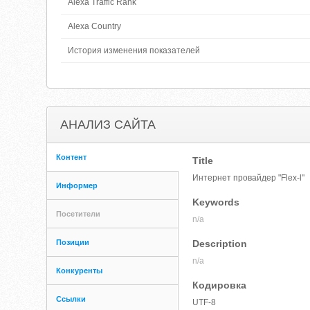
Alexa Traffic Rank
Alexa Country
История изменения показателей
АНАЛИЗ САЙТА
Контент
Title
Интернет провайдер "Flex-l"
Информер
Keywords
Посетители
n/a
Позиции
Description
n/a
Конкуренты
Кодировка
Ссылки
UTF-8