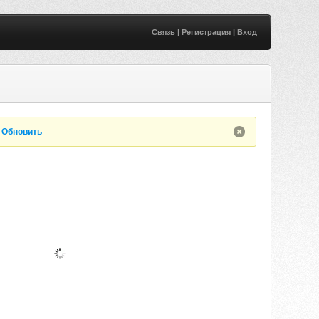
Связь
|
Регистрация
|
Вход
.
Обновить