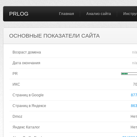
PRLOG
Главная
Анализ сайта
Инстру
ОСНОВНЫЕ ПОКАЗАТЕЛИ САЙТА
Возраст домена
n/
Дата окончания
n/
PR
ИКС
7
Страниц в Google
87
Страниц в Яндексе
86
Dmoz
Не
Яндекс Каталог
Не