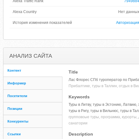
Alexa Traffic Rank
794988
Alexa Country
Нет данны
История изменения показателей
Авторизаци
АНАЛИЗ САЙТА
Контент
Title
Лас Флорес СПб туроператор по Прибал
Информер
Прибалтике, туры в Таллин, отдых в Ви
Посетители
Keywords
Туры в Литву, туры в Эстонию, Латвию,
Позиции
туры в Ригу, туры в Вильнюс, туры в Т
групповоые туры, программа, курорты,
Конкуренты
санатории
Description
Ссылки