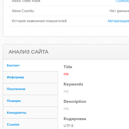
Alexa Traffic Rank
710950
Alexa Country
Нет данны
История изменения показателей
Авторизаци
АНАЛИЗ САЙТА
Контент
Title
n/a
Информер
Keywords
Посетители
n/a
Позиции
Description
n/a
Конкуренты
Кодировка
Ссылки
UTF-8