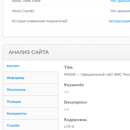
Alexa Traffic Rank
Нет данны
Alexa Country
Нет данны
История изменения показателей
Авторизаци
АНАЛИЗ САЙТА
Контент
Title
FMS08 — Официальный сайт ФМС Рос
Информер
Keywords
Посетители
n/a
Позиции
Description
n/a
Конкуренты
Кодировка
Ссылки
UTF-8