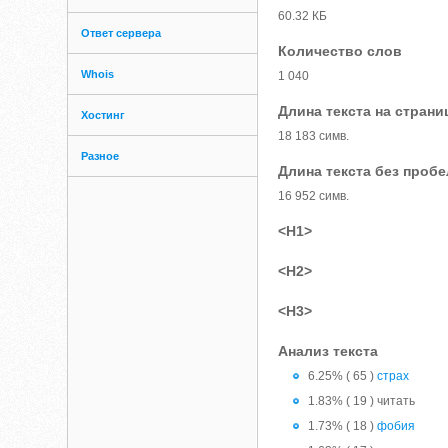
60.32 КБ
Ответ сервера
Количество слов
Whois
1 040
Длина текста на страни
Хостинг
18 183 симв.
Разное
Длина текста без проб
16 952 симв.
<H1>
<H2>
<H3>
Анализ текста
6.25% ( 65 )
страх
1.83% ( 19 ) читать
1.73% ( 18 )
фобия