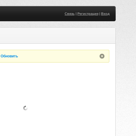
Связь
|
Регистрация
|
Вход
.
Обновить