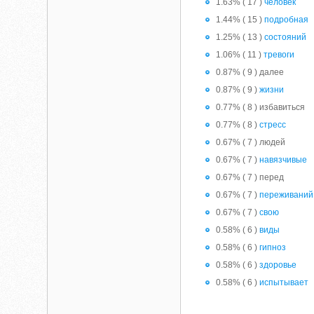
1.63% ( 17 )
человек
1.44% ( 15 )
подробная
1.25% ( 13 )
состояний
1.06% ( 11 )
тревоги
0.87% ( 9 ) далее
0.87% ( 9 )
жизни
0.77% ( 8 ) избавиться
0.77% ( 8 )
стресс
0.67% ( 7 ) людей
0.67% ( 7 )
навязчивые
0.67% ( 7 ) перед
0.67% ( 7 )
переживаний
0.67% ( 7 )
свою
0.58% ( 6 )
виды
0.58% ( 6 )
гипноз
0.58% ( 6 )
здоровье
0.58% ( 6 )
испытывает