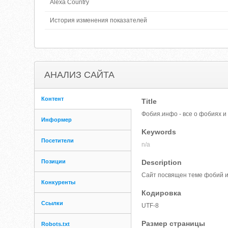
Alexa Country
История изменения показателей
АНАЛИЗ САЙТА
Контент
Title
Фобия.инфо - все о фобиях и
Информер
Keywords
Посетители
n/a
Позиции
Description
Сайт посвящен теме фобий и
Конкуренты
Кодировка
Ссылки
UTF-8
Размер страницы
Robots.txt