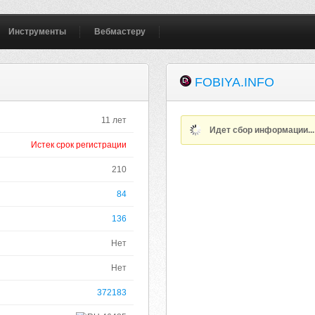
Инструменты
Вебмастеру
FOBIYA.INFO
11 лет
Идет сбор информации..
Истек срок регистрации
210
84
136
Нет
Нет
372183