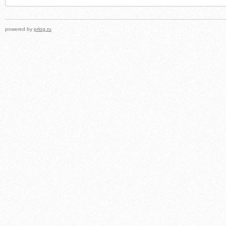
powered by
prlog.ru