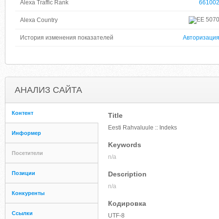
Alexa Traffic Rank
66100
507
Alexa Country
История изменения показателей
Авторизаци
АНАЛИЗ САЙТА
Контент
Title
Eesti Rahvaluule :: Indeks
Информер
Keywords
Посетители
n/a
Позиции
Description
n/a
Конкуренты
Кодировка
Ссылки
UTF-8