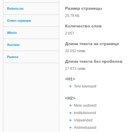
Размер страницы
Robots.txt
25.78 КБ
Ответ сервера
Количество слов
Whois
2 057
Длина текста на странице
Хостинг
20 052 симв.
Разное
Длина текста без пробелов
17 673 симв.
<H1>
Tere tulemast!
<H2>
Meie uudised!
Institutsioonid
Väljaanded
Andmebaasid