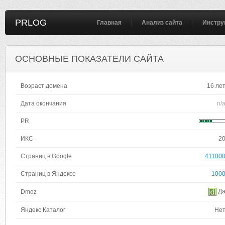
PRLOG
Главная
Анализ сайта
Инстру
ОСНОВНЫЕ ПОКАЗАТЕЛИ САЙТА
Возраст домена
16 ле
Дата окончания
n/
PR
ИКС
2
Страниц в Google
41100
Страниц в Яндексе
100
Д
Dmoz
Яндекс Каталог
Не