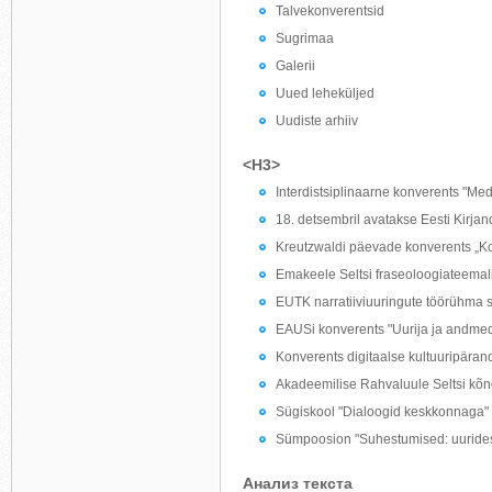
Talvekonverentsid
Sugrimaa
Galerii
Uued leheküljed
Uudiste arhiiv
<H3>
Interdistsiplinaarne konverents "Me
18. detsembril avatakse Eesti Kirjan
Kreutzwaldi päevade konverents „K
Emakeele Seltsi fraseoloogiateemali
EUTK narratiiviuuringute töörühma se
EAUSi konverents "Uurija ja andmed"
Konverents digitaalse kultuuripärand
Akadeemilise Rahvaluule Seltsi kõn
Sügiskool "Dialoogid keskkonnaga" 
Sümpoosion "Suhestumised: uurides el
Анализ текста