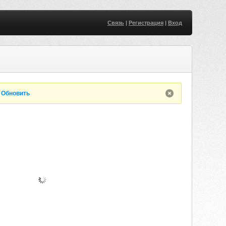
Связь
|
Регистрация
|
Вход
.
Обновить