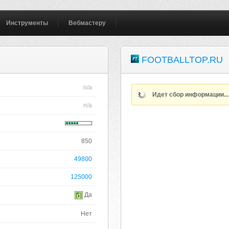
Инструменты
Вебмастеру
FOOTBALLTOP.RU
n/a
Идет сбор информации..
n/a
850
49800
125000
Да
Нет