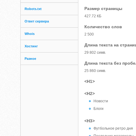
Размер страницы
Robots.txt
427.72 КБ
Ответ сервера
Количество слов
Whois
2 500
Длина текста на страни
Хостинг
29 802 симв.
Разное
Длина текста без проб
25 860 симв.
<H1>
<H2>
Новости
Блоги
<H3>
Футбольное ретро дня