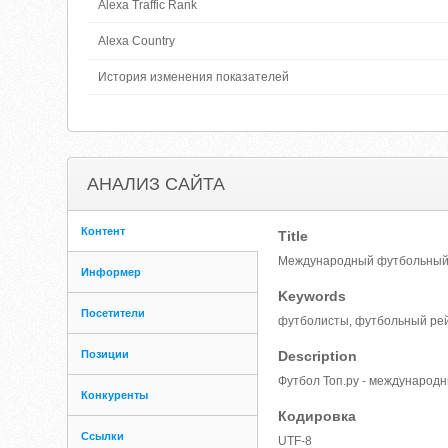
Alexa Traffic Rank
Alexa Country
История изменения показателей
АНАЛИЗ САЙТА
Контент
Title
Международный футбольный ре
Информер
Keywords
Посетители
футболисты, футбольный рейт
Позиции
Description
Футбол Топ.ру - международ
Конкуренты
Кодировка
Ссылки
UTF-8