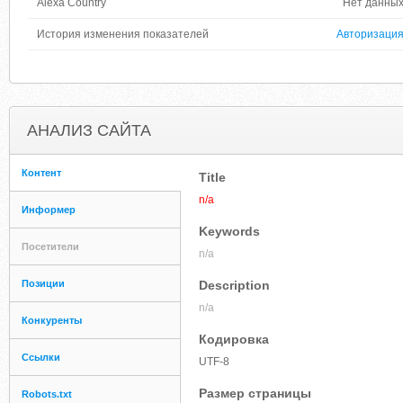
Alexa Country
Нет данны
История изменения показателей
Авторизаци
АНАЛИЗ САЙТА
Контент
Title
n/a
Информер
Keywords
Посетители
n/a
Позиции
Description
n/a
Конкуренты
Кодировка
Ссылки
UTF-8
Размер страницы
Robots.txt