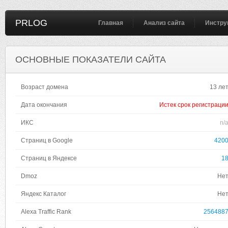
PRLOG
Главная
Анализ сайта
Инстру
ОСНОВНЫЕ ПОКАЗАТЕЛИ САЙТА
Возраст домена
13 ле
Дата окончания
Истек срок регистраци
ИКС
n/
Страниц в Google
420
Страниц в Яндексе
1
Dmoz
Не
Яндекс Каталог
Не
Alexa Traffic Rank
256488