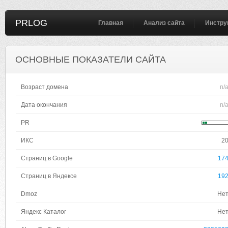
PRLOG
Главная
Анализ сайта
Инстру
ОСНОВНЫЕ ПОКАЗАТЕЛИ САЙТА
Возраст домена
n/
Дата окончания
n/
PR
ИКС
2
Страниц в Google
17
Страниц в Яндексе
19
Dmoz
Не
Яндекс Каталог
Не