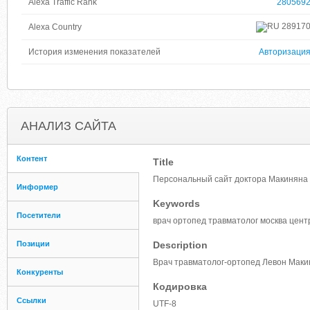
Alexa Traffic Rank
280569
28917
Alexa Country
История изменения показателей
Авторизаци
АНАЛИЗ САЙТА
Контент
Title
Персональный сайт доктора Макиняна 
Информер
Keywords
Посетители
врач ортопед травматолог москва цент
Позиции
Description
Врач травматолог-ортопед Левон Маки
Конкуренты
Кодировка
Ссылки
UTF-8