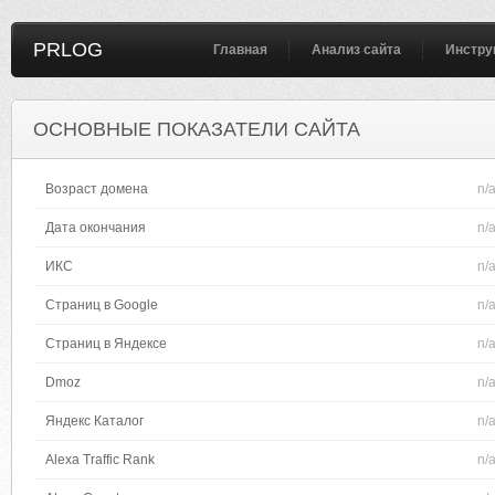
PRLOG
Главная
Анализ сайта
Инстру
ОСНОВНЫЕ ПОКАЗАТЕЛИ САЙТА
Возраст домена
n/
Дата окончания
n/
ИКС
n/
Страниц в Google
n/
Страниц в Яндексе
n/
Dmoz
n/
Яндекс Каталог
n/
Alexa Traffic Rank
n/