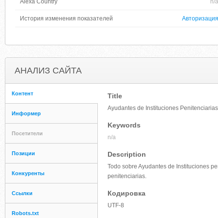
Alexa Country
n/
История изменения показателей
Авторизаци
АНАЛИЗ САЙТА
Контент
Title
Ayudantes de Instituciones Penitenciarias
Информер
Keywords
Посетители
n/a
Позиции
Description
Todo sobre Ayudantes de Instituciones peni
Конкуренты
penitenciarias.
Кодировка
Ссылки
UTF-8
Robots.txt