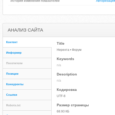
История изменения показателей
Авторизаци
АНАЛИЗ САЙТА
Контент
Title
Нерехта • Форум
Информер
Keywords
Посетители
n/a
Позиции
Description
n/a
Конкуренты
Кодировка
Ссылки
UTF-8
Размер страницы
Robots.txt
68.93 КБ