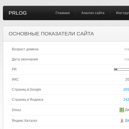
PRLOG
Главная
Анализ сайта
Инстру
ОСНОВНЫЕ ПОКАЗАТЕЛИ САЙТА
Возраст домена
n/
Дата окончания
n/
PR
ИКС
2
Страниц в Google
26
Страниц в Яндексе
24
Д
Dmoz
Д
Яндекс Каталог