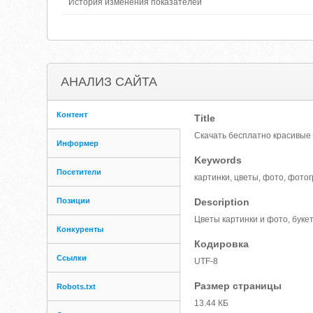
История изменения показателей
АНАЛИЗ САЙТА
Контент
Title
Скачать бесплатно красивые 
Информер
Keywords
Посетители
картинки, цветы, фото, фото
Позиции
Description
Цветы картинки и фото, буке
Конкуренты
Кодировка
Ссылки
UTF-8
Размер страницы
Robots.txt
13.44 КБ