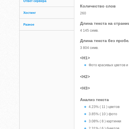
Ответ сервера
Количество слов
Хостинг
260
Длина текста на страни
Разное
4 145 симв.
Длина текста без проб
3 804 симв.
<H1>
Фото красивых цветов и
<H2>
<H3>
Анализ текста
4.23% ( 11 ) цветов
3.85% ( 10 ) фото
3.08% ( 8 ) картинки
2.31% ( 6 ) букетов