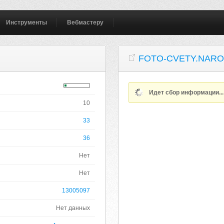
Инструменты
Вебмастеру
FOTO-CVETY.NARO
Идет сбор информации..
10
33
36
Нет
Нет
13005097
Нет данных