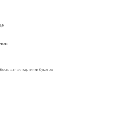
це
елов
 бесплатные картинки букетов