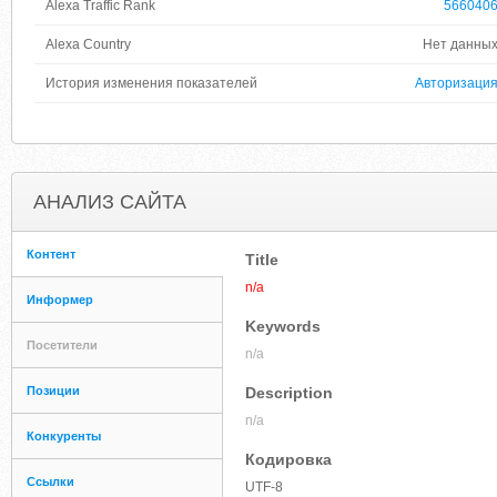
Alexa Traffic Rank
566040
Alexa Country
Нет данны
История изменения показателей
Авторизаци
АНАЛИЗ САЙТА
Контент
Title
n/a
Информер
Keywords
Посетители
n/a
Позиции
Description
n/a
Конкуренты
Кодировка
Ссылки
UTF-8