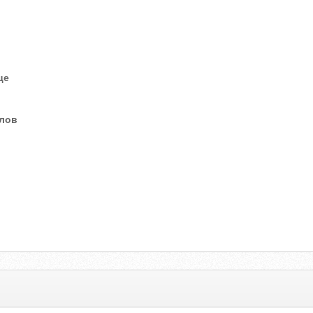
це
елов