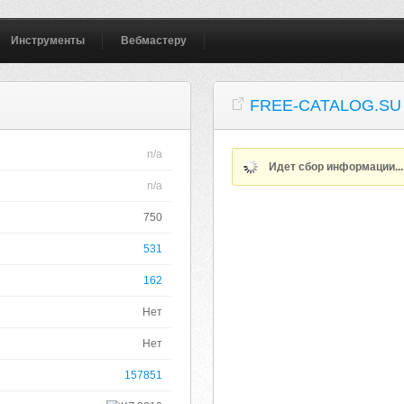
Инструменты
Вебмастеру
FREE-CATALOG.SU
n/a
Идет сбор информации..
n/a
750
531
162
Нет
Нет
157851