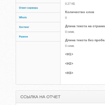
0.27 КБ
Ответ сервера
Количество слов
Whois
0
Длина текста на страни
Хостинг
0 симв.
Разное
Длина текста без проб
0 симв.
<H1>
<H2>
<H3>
ССЫЛКА НА ОТЧЕТ