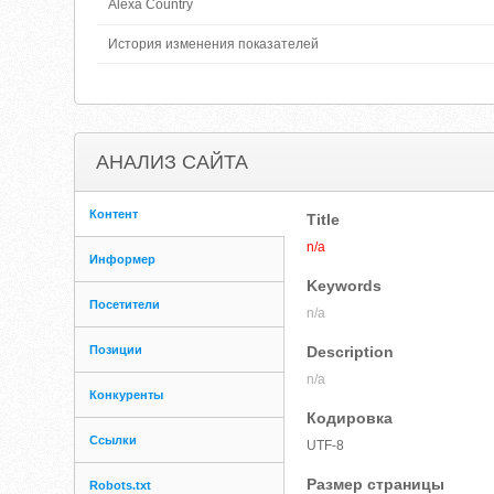
Alexa Country
История изменения показателей
АНАЛИЗ САЙТА
Контент
Title
n/a
Информер
Keywords
Посетители
n/a
Позиции
Description
n/a
Конкуренты
Кодировка
Ссылки
UTF-8
Размер страницы
Robots.txt