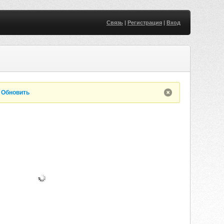
Связь
|
Регистрация
|
Вход
.
Обновить