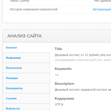
Alexa Country
Нет данны
История изменения показателей
Авторизаци
АНАЛИЗ САЙТА
Контент
Title
Дешевый хостинг, от 12 рублей, php хос
Информер
обслуживание и бесплатный тест, рег
Посетители
Keywords
n/a
Позиции
Description
Конкуренты
Дешевый хостинг, недорогой хостинг, 
Кодировка
Ссылки
UTF-8
Robots.txt