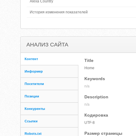
Alexa Country
История изменения показателей
АНАЛИЗ САЙТА
Контент
Title
Home
Информер
Keywords
Посетители
n/a
Позиции
Description
n/a
Конкуренты
Кодировка
Ссылки
UTF-8
Размер страницы
Robots.txt