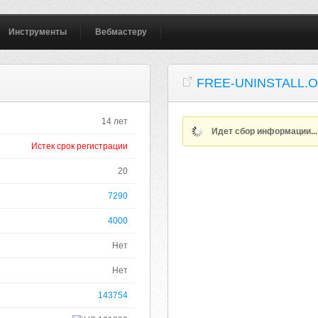
Инструменты
Вебмастеру
FREE-UNINSTALL.
14 лет
Идет сбор информации..
Истек срок регистрации
20
7290
4000
Нет
Нет
143754