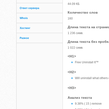
44.09 КБ
Ответ сервера
Количество слов
Whois
160
Длина текста на страни
Хостинг
1 236 симв.
Разное
Длина текста без проб
1 022 симв.
<H1>
Free Uninstall It™
<H2>
Will uninstall what others 
<H3>
Анализ текста
9.38% ( 15 ) remove