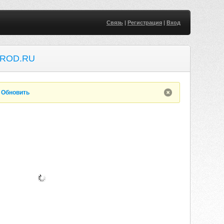
Связь
|
Регистрация
|
Вход
AROD.RU
.
Обновить