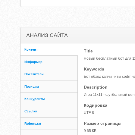
АНАЛИЗ САЙТА
Контент
Title
Новый бесплатный бот для 11
Информер
Keywords
Посетители
Бот обход капчи читы софт на
Позиции
Description
Игра 11x11 - футбольный мен
Конкуренты
Кодировка
Ссылки
UTF-8
Размер страницы
Robots.txt
9.65 КБ