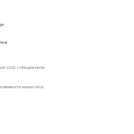
це
елов
ля 11x11 с обходом капчи
озможности нашего бота :