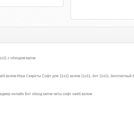
x11 с обходом капчи
ёб взлом Игра Секреты Софт для 11х11 взлом 11x11, бот 11x11, бесплатный бо
еджер онлайн Бот обход капчи читы софт наёб взлом