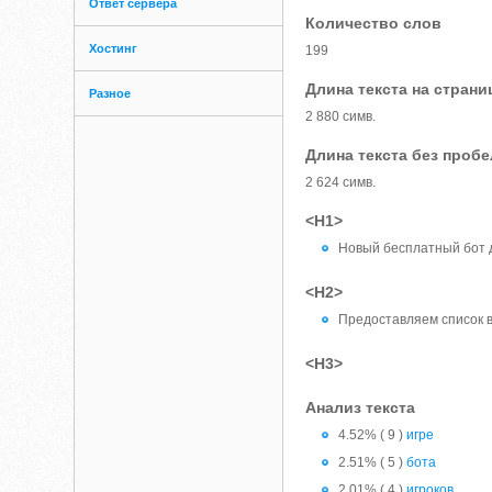
Ответ сервера
Количество слов
Хостинг
199
Длина текста на страни
Разное
2 880 симв.
Длина текста без проб
2 624 симв.
<H1>
Новый бесплатный бот д
<H2>
Предоставляем список в
<H3>
Анализ текста
4.52% ( 9 )
игре
2.51% ( 5 )
бота
2.01% ( 4 )
игроков