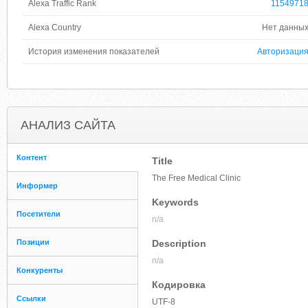
Alexa Traffic Rank
1154971
Alexa Country
Нет данны
История изменения показателей
Авторизаци
АНАЛИЗ САЙТА
Контент
Title
The Free Medical Clinic
Информер
Keywords
Посетители
n/a
Позиции
Description
n/a
Конкуренты
Кодировка
Ссылки
UTF-8