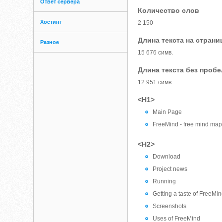
Ответ сервера
Количество слов
Хостинг
2 150
Длина текста на страни
Разное
15 676 симв.
Длина текста без проб
12 951 симв.
<H1>
Main Page
FreeMind - free mind map
<H2>
Download
Project news
Running
Getting a taste of FreeMi
Screenshots
Uses of FreeMind