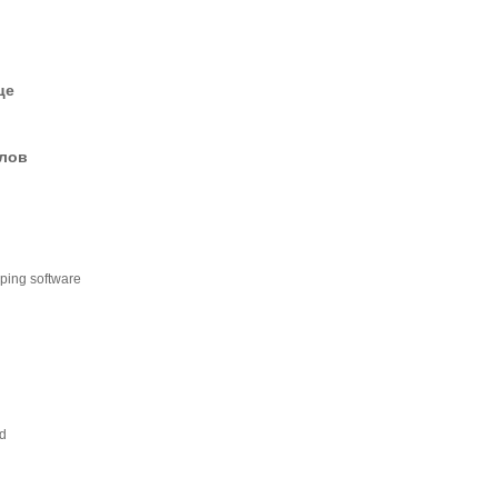
це
елов
ping software
nd