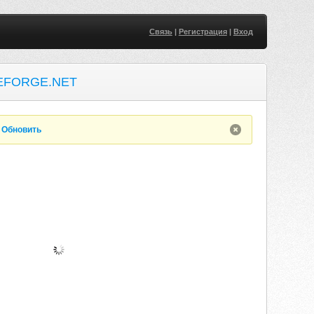
Связь
|
Регистрация
|
Вход
EFORGE.NET
.
Обновить