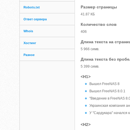
Размер страницы
Robots.txt
41.87 КБ
Ответ сервера
Количество слов
Whois
406
Длина текста на страни
Хостинг
5 966 симв.
Разное
Длина текста без проб
5 399 симв.
<H1>
Вышел FreeNAS 8
Вышел FreeNAS 8.0.1
"Введение в FreeNAS 8.
Украинская компания а
У "Сардукара" начался 
<H2>