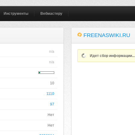
Инструменты
Вебмастеру
FREENASWIKI.RU
n/a
Идет сбор информации..
n/a
10
1110
97
Нет
Нет