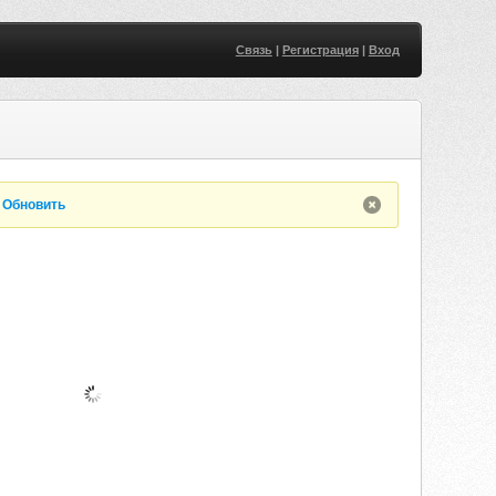
Связь
|
Регистрация
|
Вход
.
Обновить