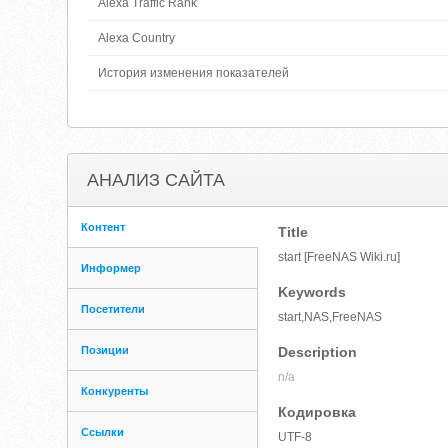
Alexa Traffic Rank
Alexa Country
История изменения показателей
АНАЛИЗ САЙТА
Контент
Title
start [FreeNAS Wiki.ru]
Информер
Keywords
Посетители
start,NAS,FreeNAS
Позиции
Description
n/a
Конкуренты
Кодировка
Ссылки
UTF-8