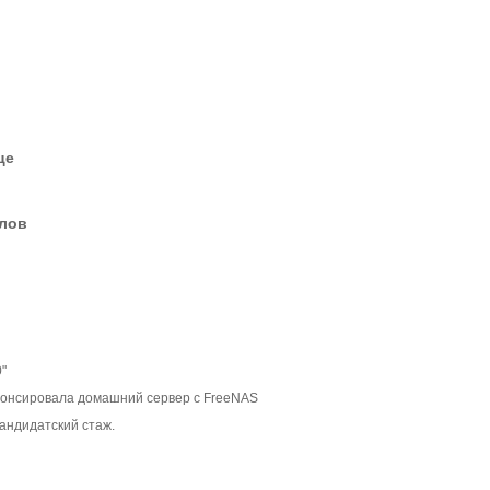
це
елов
0"
нонсировала домашний сервер с FreeNAS
кандидатский стаж.