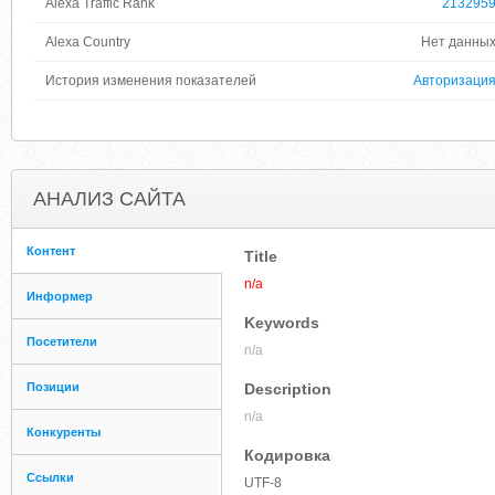
Alexa Traffic Rank
213295
Alexa Country
Нет данны
История изменения показателей
Авторизаци
АНАЛИЗ САЙТА
Контент
Title
n/a
Информер
Keywords
Посетители
n/a
Позиции
Description
n/a
Конкуренты
Кодировка
Ссылки
UTF-8