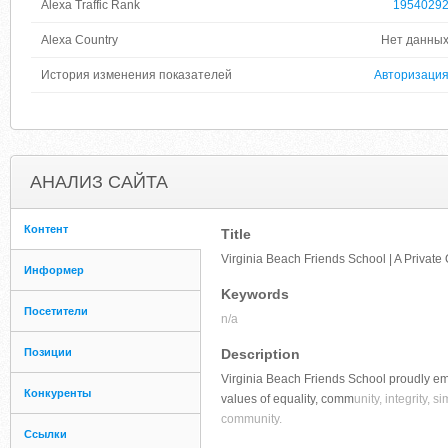
Alexa Traffic Rank
1954029
Alexa Country
Нет данны
История изменения показателей
Авторизаци
АНАЛИЗ САЙТА
Контент
Title
Virginia Beach Friends School | A Privat
Информер
Keywords
Посетители
n/a
Позиции
Description
Virginia Beach Friends School proudly emb
Конкуренты
values of equality, comm
unity, integrity,
community.
Ссылки