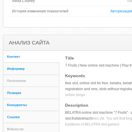
Alexa Country
n/
История изменения показателей
Авторизаци
АНАЛИЗ САЙТА
Контент
Title
7 Fruits | New online slot machine | Play f
Информер
Keywords
Посетители
free slot, online slot for free, belatra, be
registration and sms, slots without registra
Позиции
online bingo
Description
Конкуренты
BELATRA online slot machine “7 Fruits” - pl
Ссылки
slot.fruitslotmachi
nes.cfd. You will find br
traditions of BELATRA slot games!
Robots.txt