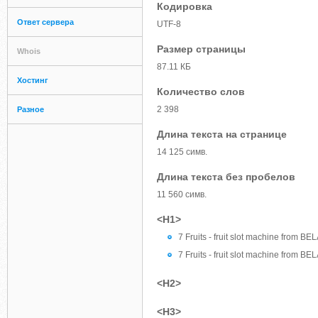
Кодировка
Ответ сервера
UTF-8
Размер страницы
Whois
87.11 КБ
Хостинг
Количество слов
2 398
Разное
Длина текста на странице
14 125 симв.
Длина текста без пробелов
11 560 симв.
<H1>
7 Fruits - fruit slot machine from B
7 Fruits - fruit slot machine from B
<H2>
<H3>