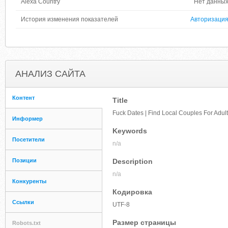
Alexa Country
Нет данны
История изменения показателей
Авторизаци
АНАЛИЗ САЙТА
Контент
Title
Fuck Dates | Find Local Couples For Adul
Информер
Keywords
Посетители
n/a
Позиции
Description
n/a
Конкуренты
Кодировка
Ссылки
UTF-8
Размер страницы
Robots.txt