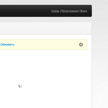
Связь
|
Регистрация
|
Вход
.
Обновить