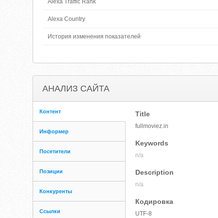
Alexa Traffic Rank
Alexa Country
История изменения показателей
АНАЛИЗ САЙТА
Контент
Title
fullmoviez.in
Информер
Keywords
Посетители
n/a
Позиции
Description
n/a
Конкуренты
Кодировка
Ссылки
UTF-8