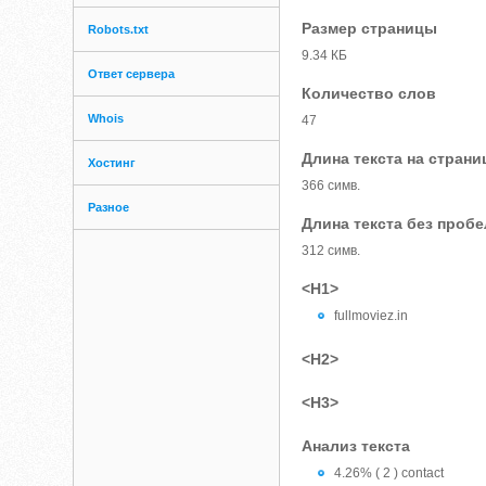
Размер страницы
Robots.txt
9.34 КБ
Ответ сервера
Количество слов
Whois
47
Длина текста на страни
Хостинг
366 симв.
Разное
Длина текста без проб
312 симв.
<H1>
fullmoviez.in
<H2>
<H3>
Анализ текста
4.26% ( 2 ) contact