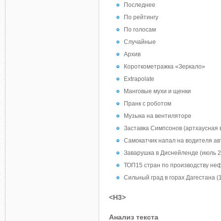
Последнее
По рейтингу
По голосам
Случайные
Архив
Короткометражка «Зеркало»
Extrapolate
Манговые мухи и щенки
Пранк с роботом
Музыка на вентиляторе
Заставка Симпсонов (артхаусная 
Самокатчик напал на водителя ав
Заварушка в Диснейленде (июль 2
ТОП15 стран по производству неф
Сильный град в горах Дагестана (
<H3>
Анализ текста