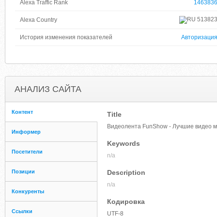
Alexa Traffic Rank
146383
51382
Alexa Country
История изменения показателей
Авторизаци
АНАЛИЗ САЙТА
Контент
Title
Видеолента FunShow - Лучшие видео 
Информер
Keywords
Посетители
n/a
Позиции
Description
n/a
Конкуренты
Кодировка
Ссылки
UTF-8