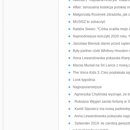
Aktorka z "Kapitana Ameryki" oskarż
Affair: sensualna kolekcja polskiej
Małgorzata Rozenek zdradziła, jak zn
MUSISZ to zobaczyć
Natalia Siwiec: "Córka ocaliła moj
Najmodniejsze kolczyki 2020 roku. N
Jarosław Bieniuk stanie przed sąde
Były partner córki Whitney Houston ni
Anna Lewandowska pokazała Klarę 
Maciej Musiał na Sri Lance z nową
The Voice Kids 3: Cleo popłakała si
Look tygodnia
Najpopularniejsze
. Agnieszka Chylińska wyznaje, że ks
. Roksana Węgiel zarobi fortunę w S
. Kamil Sipowicz ma nową partnerkę.
. Anna Lewandowska pokazała nagi c
. Sylwester 2019: ile zarobią gwiazd