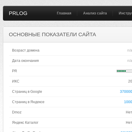
PRLOG
Главная
Анализ сайта
Инстру
ОСНОВНЫЕ ПОКАЗАТЕЛИ САЙТА
Возраст домена
n/
Дата окончания
n/
PR
ИКС
2
Страниц в Google
37000
Страниц в Яндексе
100
Dmoz
Не
Яндекс Каталог
Не