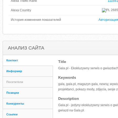
Alexa Traffic Rank
11166
268
Alexa Country
История изменения показателей
Авторизаци
АНАЛИЗ САЙТА
Контент
Title
Gala.pl - Ekskluzywny serwis o gwiazdac
Информер
Keywords
Посетители
gala, gala.pl, magazyn gala, newsy, wywiady
projektanci, pokazy mody, zdjęcia, sesje zd
Позиции
Description
Конкуренты
Gala.pl - jedyny ekskluzywny serwis o gwi
gwiazd na Gala.pl
.
Ссылки