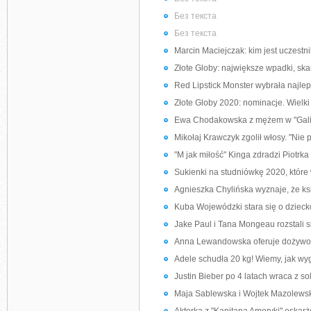
Без текста
Без текста
Marcin Maciejczak: kim jest uczestnik
Złote Globy: największe wpadki, ska
Red Lipstick Monster wybrała najlep
Złote Globy 2020: nominacje. Wielki
Ewa Chodakowska z mężem w "Gali":
Mikołaj Krawczyk zgolił włosy. "Nie 
"M jak miłość" Kinga zdradzi Piotrk
Sukienki na studniówkę 2020, które 
Agnieszka Chylińska wyznaje, że ks
Kuba Wojewódzki stara się o dzieck
Jake Paul i Tana Mongeau rozstali s
Anna Lewandowska oferuje dożywotni 
Adele schudła 20 kg! Wiemy, jak wygl
Justin Bieber po 4 latach wraca z s
Maja Sablewska i Wojtek Mazolewski 