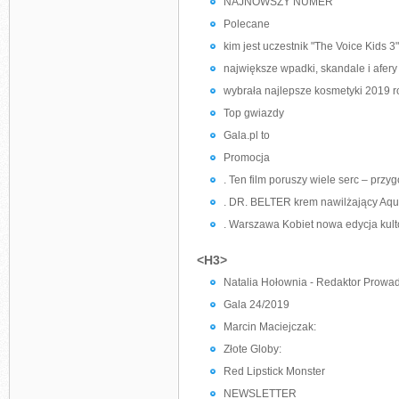
NAJNOWSZY NUMER
Polecane
kim jest uczestnik "The Voice Kids 3
największe wpadki, skandale i afery
wybrała najlepsze kosmetyki 2019 ro
Top gwiazdy
Gala.pl to
Promocja
. Ten film poruszy wiele serc – przyg
. DR. BELTER krem nawilżający Aqu
. Warszawa Kobiet nowa edycja kult
<H3>
Natalia Hołownia - Redaktor Prowa
Gala 24/2019
Marcin Maciejczak:
Złote Globy:
Red Lipstick Monster
NEWSLETTER