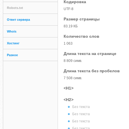
Кодировка
Robots.txt
UTF-8
Размер страницы
Ответ сервера
83.19 КБ
Whois
Количество слов
Хостинг
1 063
Длина текста на странице
Разное
8 809 симв.
Длина текста без пробелов
7 508 симв.
<H1>
<H2>
Без текста
Без текста
Без текста
Без текста