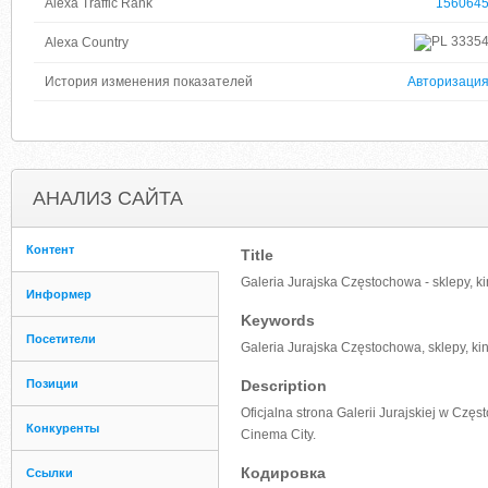
Alexa Traffic Rank
156064
3335
Alexa Country
История изменения показателей
Авторизаци
АНАЛИЗ САЙТА
Контент
Title
Galeria Jurajska Częstochowa - sklepy, ki
Информер
Keywords
Посетители
Galeria Jurajska Częstochowa, sklepy, ki
Позиции
Description
Oficjalna strona Galerii Jurajskiej w Cz
Конкуренты
Cinema City.
Кодировка
Ссылки