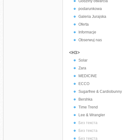
Godziny otwarcia
podarunkowa
Galeria Jurajska
Oferta
Informacje
Obserwuj nas
<H3>
Solar
Zara
MEDICINE
ECCO
Sugarfree & Cardiobunny
Bershka
Time Trend
Lee & Wrangler
Без текста
Без текста
Без текста