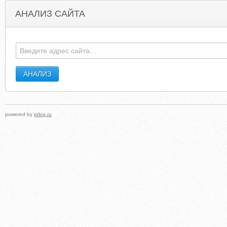
АНАЛИЗ САЙТА
GALERIA-KASKADA.PL
CHEAP-ACCUTANE-UK-PENNSYLVANIALCX.SO
powered by
prlog.ru