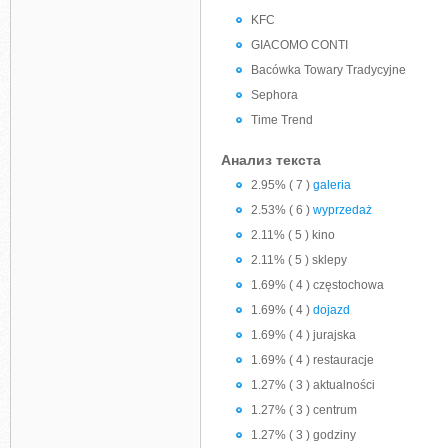
KFC
GIACOMO CONTI
Bacówka Towary Tradycyjne
Sephora
Time Trend
Анализ текста
2.95% ( 7 )
galeria
2.53% ( 6 )
wyprzedaż
2.11% ( 5 ) kino
2.11% ( 5 ) sklepy
1.69% ( 4 ) częstochowa
1.69% ( 4 )
dojazd
1.69% ( 4 ) jurajska
1.69% ( 4 ) restauracje
1.27% ( 3 ) aktualności
1.27% ( 3 ) centrum
1.27% ( 3 ) godziny