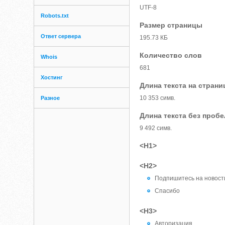
UTF-8
Robots.txt
Размер страницы
Ответ сервера
195.73 КБ
Количество слов
Whois
681
Хостинг
Длина текста на страни
10 353 симв.
Разное
Длина текста без проб
9 492 симв.
<H1>
<H2>
Подпишитесь на новост
Спасибо
<H3>
Авторизация