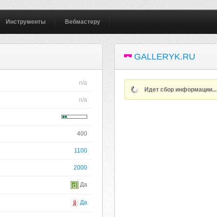
Инструменты
Вебмастеру
GALLERYK.RU
n/a
Идет сбор информации..
n/a
400
1100
2000
Да
Да