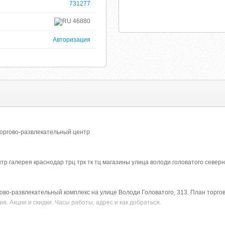
731277
46880
Авторизация
Торгово-развлекательный центр
тр галерея краснодар трц трк тк тц магазины улица володи головатого север
во-развлекательный комплекс на улице Володи Головатого, 313. План торгов
я. Акции и скидки. Часы работы, адрес и как добраться.