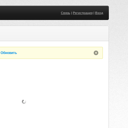
Связь
|
Регистрация
|
Вход
.
Обновить