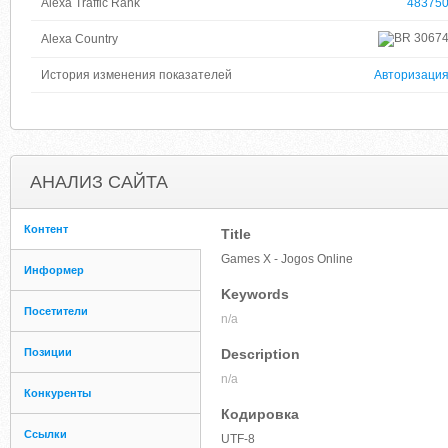
Alexa Traffic Rank
48375
3067
Alexa Country
История изменения показателей
Авторизаци
АНАЛИЗ САЙТА
Контент
Title
Games X - Jogos Online
Информер
Keywords
Посетители
n/a
Позиции
Description
n/a
Конкуренты
Кодировка
Ссылки
UTF-8