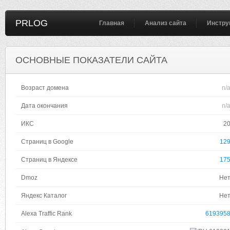
PRLOG
Главная
Анализ сайта
Инстру
ОСНОВНЫЕ ПОКАЗАТЕЛИ САЙТА
Возраст домена
n/
Дата окончания
n/
ИКС
2
Страниц в Google
12
Страниц в Яндексе
17
Dmoz
Не
Яндекс Каталог
Не
Alexa Traffic Rank
619395