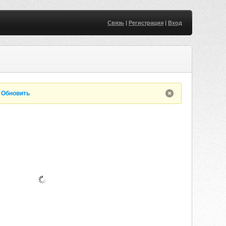
Связь
|
Регистрация
|
Вход
.
Обновить