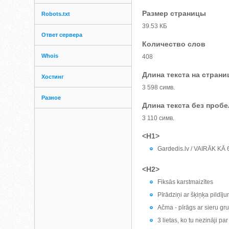
Размер страницы
Robots.txt
39.53 КБ
Ответ сервера
Количество слов
Whois
408
Длина текста на страни
Хостинг
3 598 симв.
Разное
Длина текста без проб
3 110 симв.
<H1>
Gardedis.lv / VAIRĀK K
<H2>
Fiksās karstmaizītes
Pīrādziņi ar šķiņķa pildīj
Ačma - pīrāgs ar sieru g
3 lietas, ko tu nezināji pa