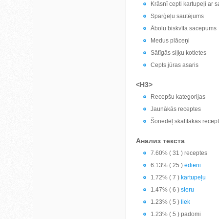
Krāsnī cepti kartupeļi ar 
Sparģeļu sautējums
Ābolu biskvīta sacepums
Medus plāceņi
Sātīgās siļķu kotletes
Cepts jūras asaris
<H3>
Recepšu kategorijas
Jaunākās receptes
Šonedēļ skatītākās recep
Анализ текста
7.60% ( 31 ) receptes
6.13% ( 25 )
ēdieni
1.72% ( 7 )
kartupeļu
1.47% ( 6 )
sieru
1.23% ( 5 )
liek
1.23% ( 5 ) padomi