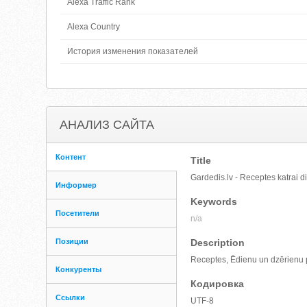
Alexa Traffic Rank
Alexa Country
История изменения показателей
АНАЛИЗ САЙТА
Контент
Title
Gardedis.lv - Receptes katrai d
Информер
Keywords
Посетители
n/a
Позиции
Description
Receptes, Ēdienu un dzērienu po
Конкуренты
Кодировка
Ссылки
UTF-8