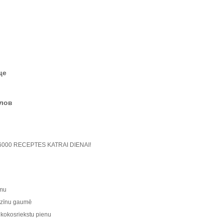
це
елов
Ā 6000 RECEPTES KATRAI DIENAI!
umu
ruzīnu gaumē
r kokosriekstu pienu