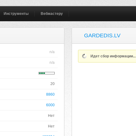
Инструменты
Вебмастеру
GARDEDIS.LV
n/a
Идет сбор информации..
n/a
20
8860
6000
Нет
Нет