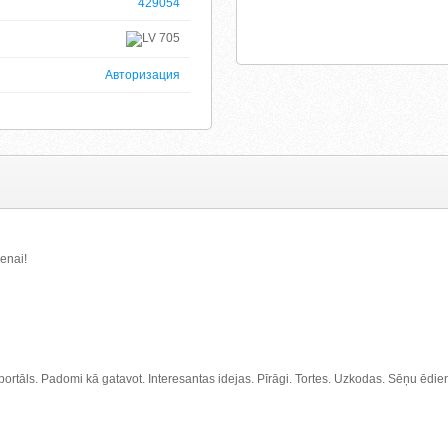
429054
705
Авторизация
ienai!
rtāls. Padomi kā gatavot. Interesantas idejas. Pīrāgi. Tortes. Uzkodas. Sēņu ēdieni