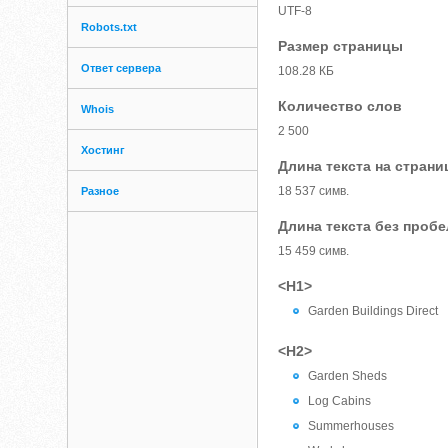
UTF-8
Robots.txt
Размер страницы
Ответ сервера
108.28 КБ
Количество слов
Whois
2 500
Хостинг
Длина текста на страни
18 537 симв.
Разное
Длина текста без проб
15 459 симв.
<H1>
Garden Buildings Direct
<H2>
Garden Sheds
Log Cabins
Summerhouses