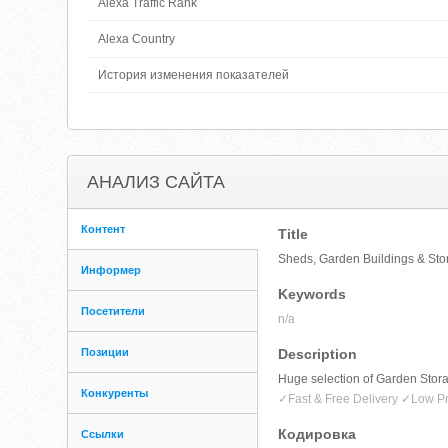
Alexa Traffic Rank
Alexa Country
История изменения показателей
АНАЛИЗ САЙТА
Контент
Title
Sheds, Garden Buildings & Stor
Информер
Keywords
Посетители
n/a
Позиции
Description
Huge selection of Garden Stor
Конкуренты
✓Fast & Free Delivery ✓Low Pr
Кодировка
Ссылки