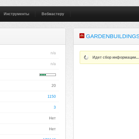
Инструменты
Вебмастеру
GARDENBUILDINGS
n/a
Идет сбор информации..
n/a
20
1150
3
Нет
Нет