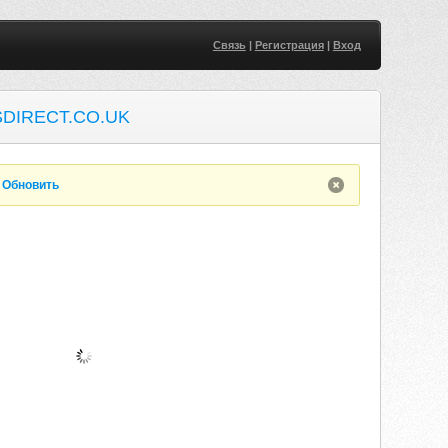
Связь
|
Регистрация
|
Вход
DIRECT.CO.UK
.
Обновить