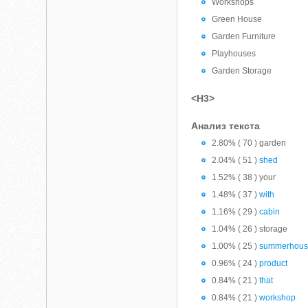
Workshops
Green House
Garden Furniture
Playhouses
Garden Storage
<H3>
Анализ текста
2.80% ( 70 ) garden
2.04% ( 51 )
shed
1.52% ( 38 ) your
1.48% ( 37 )
with
1.16% ( 29 )
cabin
1.04% ( 26 ) storage
1.00% ( 25 )
summerhou
0.96% ( 24 )
product
0.84% ( 21 )
that
0.84% ( 21 )
workshop